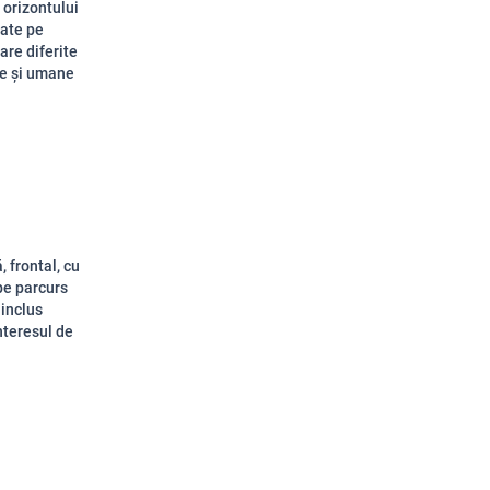
 orizontului
tate pe
are diferite
le și umane
, frontal, cu
 pe parcurs
 inclus
interesul de