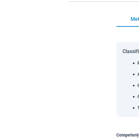
Met
Classif
Competențe