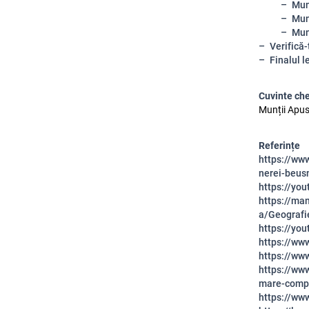
Mun
Mun
Mun
Verifică-
Finalul l
Cuvinte ch
Munții Apuse
Referințe
https://www
nerei-beus
https://yo
https://ma
a/Geograf
https://y
https://ww
https://www
https://www
mare-compl
https://w