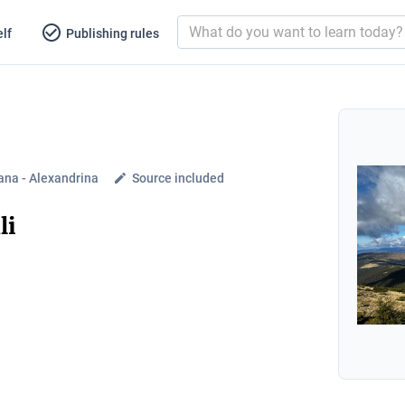
lf
Publishing rules
ana - Alexandrina
Source included
li