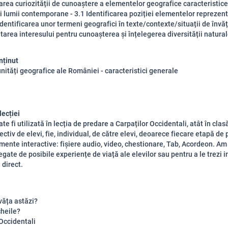
area curiozității de cunoaștere a elementelor geografice caracteristice
i și lumii contemporane - 3.1 Identificarea poziției elementelor reprezen
 Identificarea unor termeni geografici în texte/contexte/situații de învăț
ltarea interesului pentru cunoașterea și înțelegerea diversității natura
nținut
unități geografice ale României - caracteristici generale
lecției
e fi utilizată în lecția de predare a Carpaților Occidentali, atât în clasă
ectiv de elevi, fie, individual, de către elevi, deoarece fiecare etapă de
mente interactive: fișiere audio, video, chestionare, Tab, Acordeon. Am
egate de posibile experiențe de viață ale elevilor sau pentru a le trezi 
 direct.
văța astăzi?
cheile?
 Occidentali