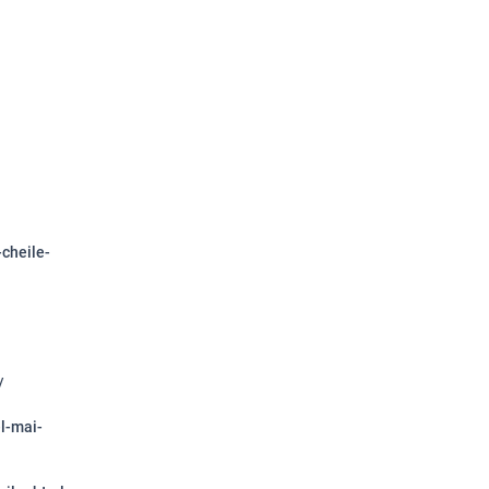
-cheile-
/
el-mai-