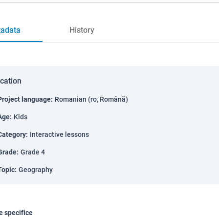
adata
History
ication
Project language
:
Romanian (ro, Română)
Age
:
Kids
Category
:
Interactive lessons
Grade
:
Grade 4
Topic
:
Geography
 specifice