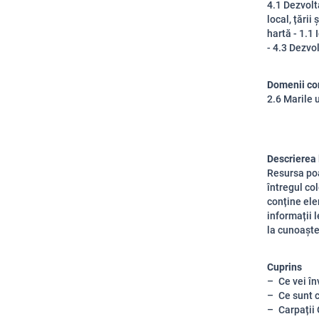
4.1 Dezvolt
local, țări
hartă - 1.1
- 4.3 Dezvo
Domenii co
2.6 Marile 
Descrierea 
Resursa poat
întregul col
conține ele
informații l
la cunoaște
Cuprins
Ce vei în
Ce sunt 
Carpații