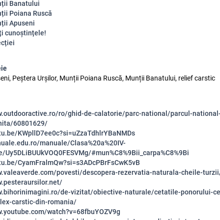
ții Banatului
ții Poiana Ruscă
ții Apuseni
ți cunoștințele!
ecției
eie
ni, Peștera Urșilor, Munții Poiana Ruscă, Munții Banatului, relief carstic
.outdooractive.ro/ro/ghid-de-calatorie/parc-national/parcul-national
nita/60801629/
utu.be/KWpllD7ee0c?si=uZzaTdhlrYBaNMDs
nuale.edu.ro/manuale/Clasa%20a%20IV-
ie/Uy5DLiBUUkVOQ0FESVMg/#mun%C8%9Bii_carpa%C8%9Bi
outu.be/CyamFralmQw?si=s3ADcPBrFsCwK5vB
w.valeaverde.com/povesti/descopera-rezervatia-naturala-cheile-turzii
.pesteraursilor.net/
.bihorinimagini.ro/de-vizitat/obiective-naturale/cetatile-ponorului-c
ex-carstic-din-romania/
ww.youtube.com/watch?v=68fbuYOZV9g