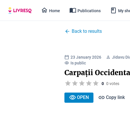
Home
Publications
My she
Back to results
23 January 2026
Jidavu Di
Is public
Carpații Occidenta
0
0 votes
OPEN
Copy link