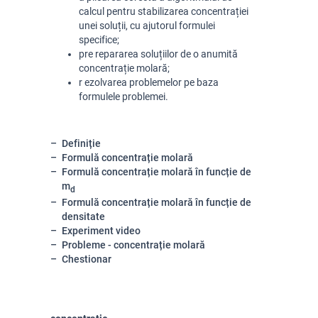
calcul pentru stabilizarea concentrației
unei soluții, cu ajutorul formulei
specifice;
pre
repararea soluțiilor de o anumită
concentrație molară;
r
ezolvarea
problemelor
pe baza
formulele problemei.
Definiție
Formulă concentrație molară
Formulă concentrație molară în funcție de
m
d
Formulă concentrație molară în funcție de
densitate
Experiment video
Probleme - concentrație molară
Chestionar