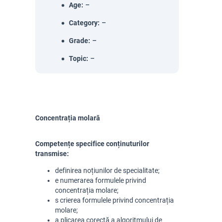
Age
:
–
Category
:
–
Grade
:
–
Topic
:
–
Concentrația molară
Competențe specifice conținuturilor
transmise:
definirea noțiunilor de specialitate;
e
numerarea formulele privind
concentrația molare;
s
crierea formulele privind concentrația
molare;
a
plicarea corectă a algoritmului de