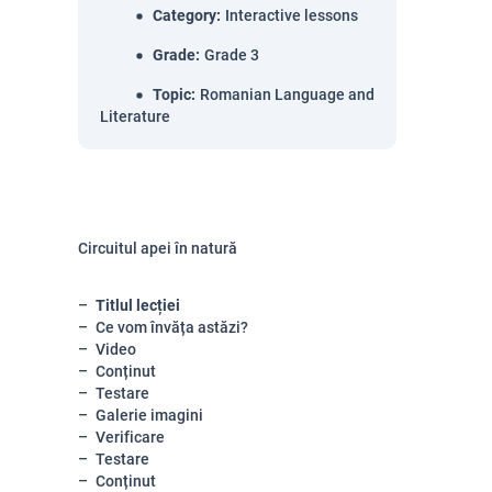
Category
:
Interactive lessons
Grade
:
Grade 3
Topic
:
Romanian Language and
Literature
Circuitul apei în natură
Titlul lecției
Ce vom învăța astăzi?
Video
Conținut
Testare
Galerie imagini
Verificare
Testare
Conținut