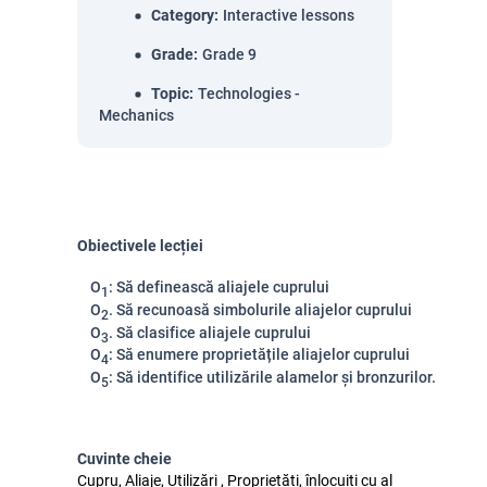
Category
:
Interactive lessons
Grade
:
Grade 9
Topic
:
Technologies -
Mechanics
Obiectivele lecției
O
: Să definească aliajele cuprului
1
O
. Să recunoasă simbolurile aliajelor cuprului
2
O
. Să clasifice aliajele cuprului
3
O
: Să enumere proprietățile aliajelor cuprului
4
O
: Să identifice utilizările alamelor și bronzurilor.
5
Cuvinte cheie
Cupru, Aliaje, Utilizări , Proprietăți, înlocuiți cu al