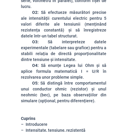
serie, voltmetru în paralel), conform fișei de
lucru.
O2:
Să efectueze măsurători precise
ale intensității curentului electric pentru 5
valori diferite ale tensiunii (menținând
rezistența constantă) și să înregistreze
datele într-un tabel structurat.
O3:
Să interpreteze datele
experimentale (tabelare sau grafice) pentru a
stabili relația de directă proporționalitate
dintre tensiune și intensitate.
O4:
Să enunțe Legea lui Ohm și să
aplice formula matematică I = U/R în
rezolvarea unor probleme simple.
O5:
Să distingă între comportamentul
unui conductor ohmic (rezistor) și unul
neohmic (bec), pe baza observațiilor din
simulare (opțional, pentru diferențiere).
Cuprins
Introducere
Intensitate, tensiune, rezistență