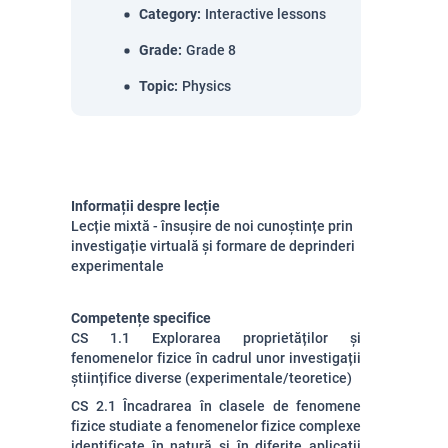
Category
:
Interactive lessons
Grade
:
Grade 8
Topic
:
Physics
Informații despre lecție
Lecție mixtă - însușire de noi cunoștințe prin
investigație virtuală și formare de deprinderi
experimentale
Competențe specifice
CS 1.1 Explorarea proprietăților și
fenomenelor fizice în cadrul unor investigații
științifice diverse (experimentale/teoretice)
CS 2.1 Încadrarea în clasele de fenomene
fizice studiate a fenomenelor fizice complexe
identificate în natură și în diferite aplicații