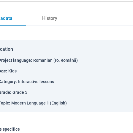
adata
History
ication
Project language
:
Romanian (ro, Română)
Age
:
Kids
Category
:
Interactive lessons
Grade
:
Grade 5
Topic
:
Modern Language 1 (English)
 specifice