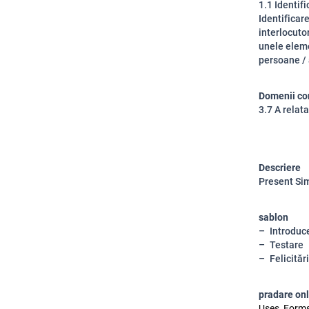
1.1 Identifi
Identificare
interlocutor
unele eleme
persoane / 
Domenii co
3.7 A relat
Descriere
Present Sim
sablon
Introduc
Testare
Felicitări
pradare on
Uses, Forms