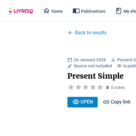
Home
Publications
My she
Back to results
26 January 2026
Present S
Source not included
Is publ
Present Simple
0
0 votes
OPEN
Copy link