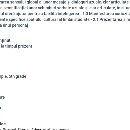
carea sensului global al unor mesaje și dialoguri uzuale, clar articulate 
a semnificației unor schimburi verbale uzuale și clar articulate, în situa
ul oferă ajutor pentru a facilita înțelegerea - 1.3 Manifestarea curiozită
nte specifice spațiului cultural al limbii studiate - 2.1 Prezentarea sim
a unui personaj
nținut
a la timpul prezent
ple, 5th grade
ere
!
line
, Present Simple, Adverbs of frequency,