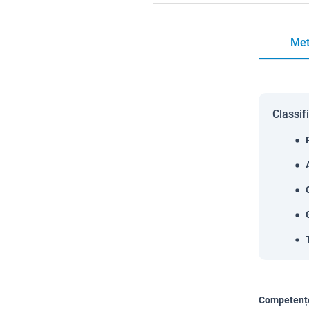
Met
Classif
Competențe