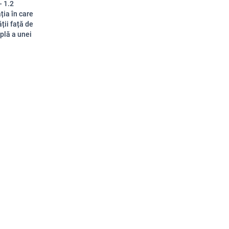
- 1.2
ția în care
ții față de
plă a unei