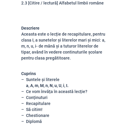
2.3 [Citire / lectură] Alfabetul limbii române
Descriere
Aceasta este o lecție de recapitulare, pentru
clasa I, a sunetelor și literelor mari și mici: a,
m, n, u, i- de mână și a tuturor literelor de
tipar, având în vedere continuturile școlare
pentru clasa pregătitoare.
Cuprins
Suntele și literele
a, A, m, M, n, N, u, U, i, I.
Ce vom învăța în această lecție?
Conținuturi
Recapitulare
Să citim!
Chestionare
Diplomă