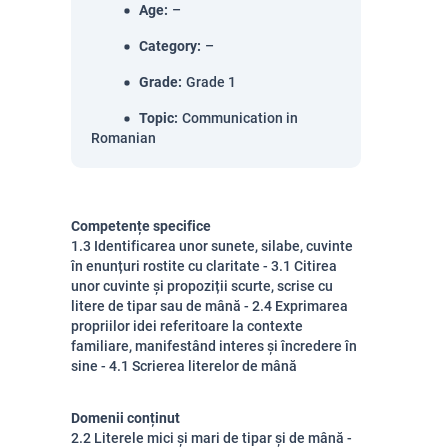
Age
:
–
Category
:
–
Grade
:
Grade 1
Topic
:
Communication in
Romanian
Competențe specifice
1.3 Identificarea unor sunete, silabe, cuvinte
în enunțuri rostite cu claritate - 3.1 Citirea
unor cuvinte și propoziții scurte, scrise cu
litere de tipar sau de mână - 2.4 Exprimarea
propriilor idei referitoare la contexte
familiare, manifestând interes și încredere în
sine - 4.1 Scrierea literelor de mână
Domenii conținut
2.2 Literele mici și mari de tipar și de mână -