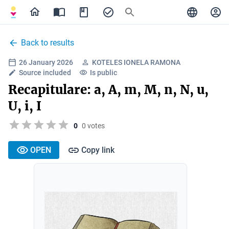
Back to results
26 January 2026
KOTELES IONELA RAMONA
Source included
Is public
Recapitulare: a, A, m, M, n, N, u,
U, i, I
0
0 votes
OPEN
Copy link