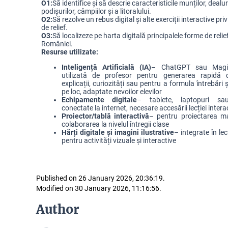
O1:
Să identifice și să descrie caracteristicile munților, dealuri
podișurilor, câmpiilor și a litoralului.
O2:
Să rezolve un rebus digital și alte exerciții interactive pr
de relief.
O3:
Să localizeze pe harta digitală principalele forme de relief
României.
Resurse utilizate:
Inteligență Artificială (IA)
– ChatGPT sau Magic
utilizată de profesor pentru generarea rapidă 
explicații, curiozități sau pentru a formula întrebări 
pe loc, adaptate nevoilor elevilor
Echipamente digitale
– tablete, laptopuri sa
conectate la internet, necesare accesării lecției intera
Proiector/tablă interactivă
– pentru proiectarea mat
colaborarea la nivelul întregii clase
Hărți digitale și imagini ilustrative
– integrate în l
pentru activități vizuale și interactive
Published on 26 January 2026, 20:36:19.
Modified on 30 January 2026, 11:16:56.
Author