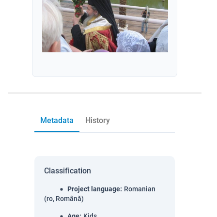
Metadata
History
Classification
Project language
:
Romanian
(ro, Română)
Age
:
Kids