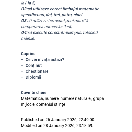
la
1 la 5
;
O2:
să utilizeze corect limbajul matematic
specific:
unu, doi, trei, patru, cinci
.
O3
:să utilizeze termenul „mai mare” în
compararea numerelor 1–5;
O4:
să execute corect
ritmul
impus, folosind
mâinile;
Cuprins
Ce vei învăța astăzi?
Conținut
Chestionare
Diplomă
Cuvinte cheie
Matematică, numere, numere naturale , grupa
mijlocie, domeniul științe
Published on 26 January 2026, 22:49:00.
Modified on 28 January 2026, 23:18:59.