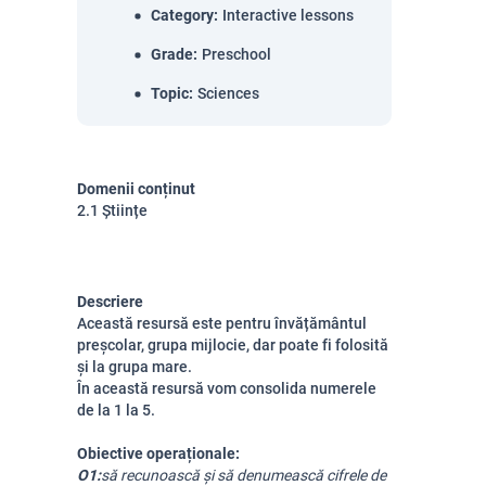
Category
:
Interactive lessons
Grade
:
Preschool
Topic
:
Sciences
Domenii conținut
2.1 Științe
Descriere
Această resursă este pentru învățământul
preșcolar, grupa mijlocie, dar poate fi folosită
și la grupa mare.
În această resursă vom consolida numerele
de la 1 la 5.
Obiective operaționale:
O1:
să recunoască și să denumească cifrele de