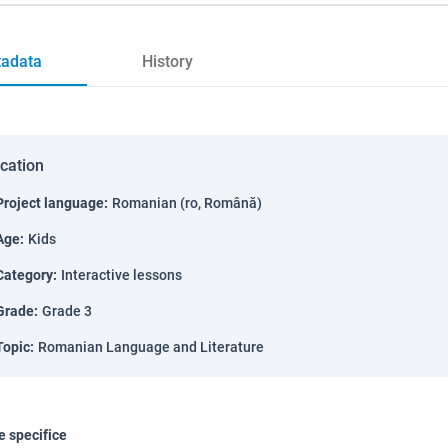
adata
History
ication
Project language
:
Romanian (ro, Română)
Age
:
Kids
Category
:
Interactive lessons
Grade
:
Grade 3
Topic
:
Romanian Language and Literature
 specifice