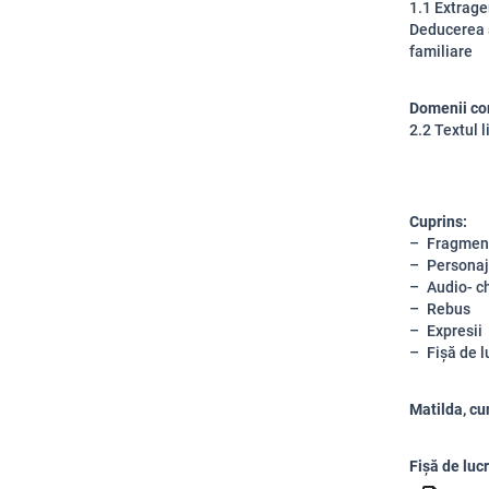
1.1 Extrager
Deducerea s
familiare
Domenii co
2.2 Textul l
Cuprins:
Fragment
Personaj
Audio- c
Rebus
Expresii
Fișă de l
Matilda, cun
Fișă de luc