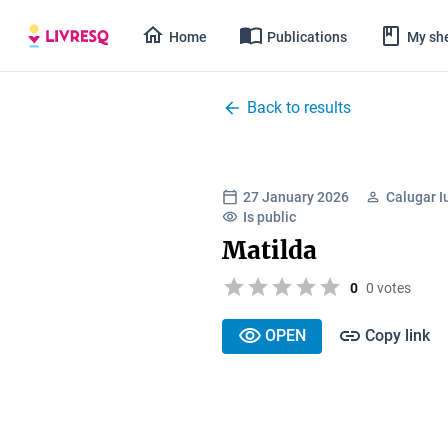
Home
Publications
My she
Back to results
27 January 2026
Calugar I
Is public
Matilda
0
0 votes
OPEN
Copy link