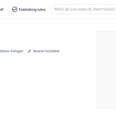
lf
Publishing rules
uliana-Calugar
Source included