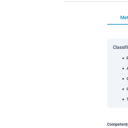
Met
Classif
Competențe