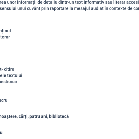
ea unor informații de detaliu dintr-un text informativ sau literar accesib
ensului unui cuvânt prin raportare la mesajul audiat în contexte de c
nținut
iterar
- citire
ele textului
hestionar
ucru
oaștere, cărți, patru ani, bibliotecă
ru