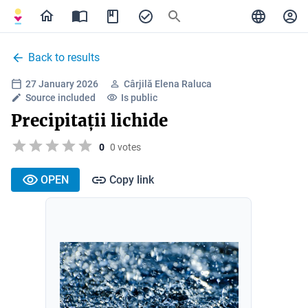
Back to results
27 January 2026
Cârjilă Elena Raluca
Source included
Is public
Precipitații lichide
0
0 votes
OPEN
Copy link