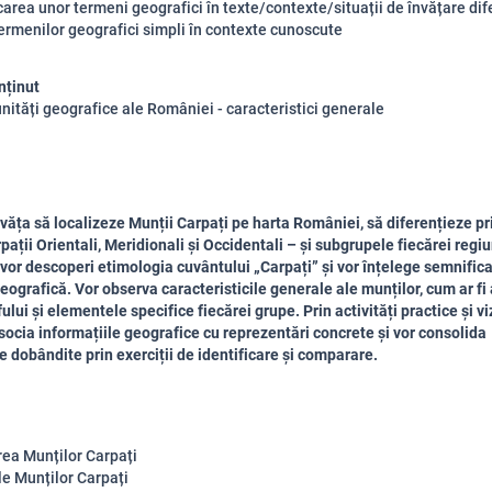
icarea unor termeni geografici în texte/contexte/situații de învățare dife
termenilor geografici simpli în contexte cunoscute
nținut
unități geografice ale României - caracteristici generale
învăța să localizeze Munții Carpați pe harta României, să diferențieze pr
pații Orientali, Meridionali și Occidentali – și subgrupele fiecărei regiu
or descoperi etimologia cuvântului „Carpați” și vor înțelege semnifica
geografică. Vor observa caracteristicile generale ale munților, cum ar fi 
ului și elementele specifice fiecărei grupe. Prin activități practice și vi
socia informațiile geografice cu reprezentări concrete și vor consolida
e dobândite prin exerciții de identificare și comparare.
rea Munților Carpați
le Munților Carpați