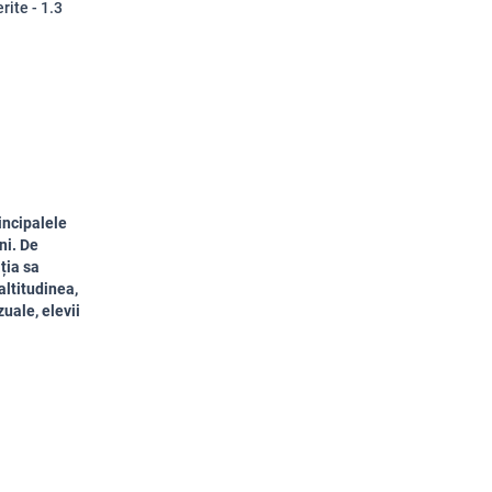
rite - 1.3
incipalele
ni. De
ția sa
altitudinea,
zuale, elevii