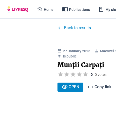
Home
Publications
My she
Back to results
27 January 2026
Macovei 
Is public
Munții Carpați
0
0 votes
OPEN
Copy link