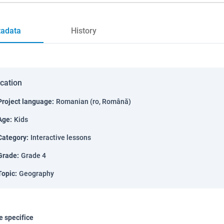
adata
History
ication
Project language
:
Romanian (ro, Română)
Age
:
Kids
Category
:
Interactive lessons
Grade
:
Grade 4
Topic
:
Geography
 specifice