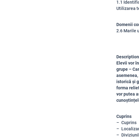
1.1 Identif
Utilizarea 
Domenii co
2.6 Marile 
Description
Elevii vor 
grupe – Car
asemenea, v
istorică și 
forma relief
vor putea a
cunoștințel
Cuprins
Cuprins
Localiza
Diviziuni