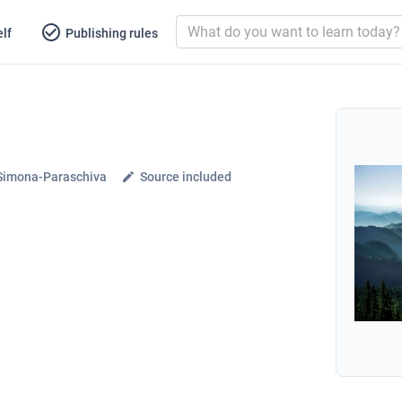
lf
Publishing rules
Simona-Paraschiva
Source included