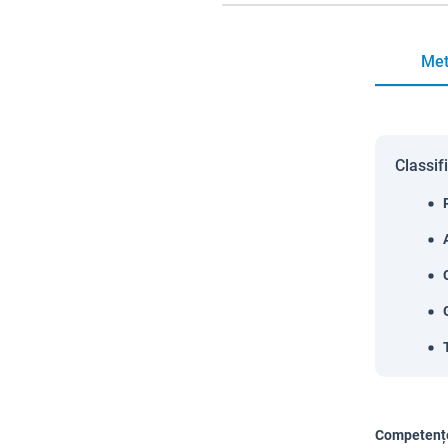
Met
Classif
Competențe