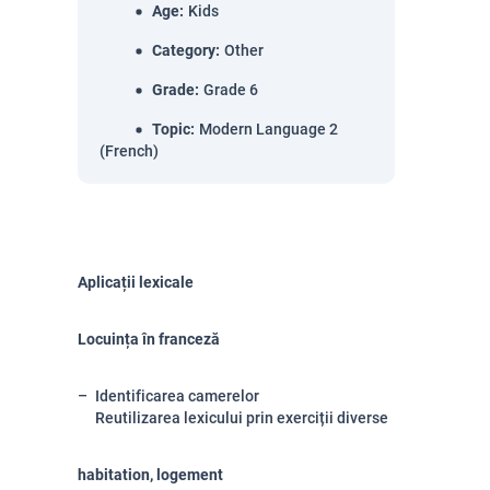
Age
:
Kids
Category
:
Other
Grade
:
Grade 6
Topic
:
Modern Language 2
(French)
Aplicații lexicale
Locuința în franceză
Identificarea camerelor
Reutilizarea lexicului prin exerciții diverse
habitation, logement