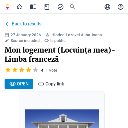
Back to results
27 January 2026
Hlodec-Lozovei Alina-Ioana
Source included
Is public
Mon logement (Locuința mea)-
Limba franceză
4
1 Vote
OPEN
Copy link