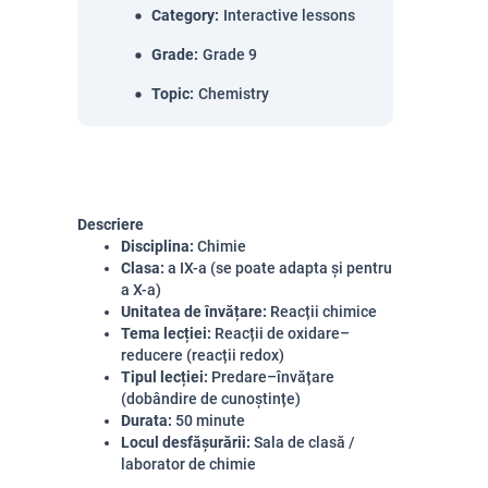
Category
:
Interactive lessons
Grade
:
Grade 9
Topic
:
Chemistry
Descriere
Disciplina:
Chimie
Clasa:
a IX-a (se poate adapta și pentru
a X-a)
Unitatea de învățare:
Reacții chimice
Tema lecției:
Reacții de oxidare–
reducere (reacții redox)
Tipul lecției:
Predare–învățare
(dobândire de cunoștințe)
Durata:
50 minute
Locul desfășurării:
Sala de clasă /
laborator de chimie