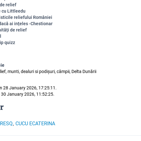
de relief
 cu Littleedu
sticile reliefului României
dacă ai ințeles -Chestionar
ități de relief
l
ip quizz
eie
lief, munti, dealuri si podișuri, câmpii, Delta Dunării
n 28 January 2026, 17:25:11.
 30 January 2026, 11:52:25.
r
VRESQ
CUCU ECATERINA
,