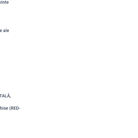
vinte
ce ale
ITALĂ,
chise (RED-