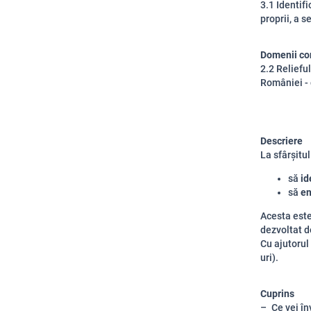
3.1 Identif
proprii, a 
Domenii co
2.2 Relieful
României - 
Descriere
La sfârșitul 
să
id
să
e
Acesta est
dezvoltat d
Cu ajutorul
uri).
Cuprins
Ce vei în