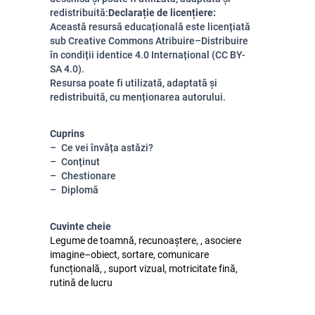
redistribuită:
Declarație de licențiere:
Această resursă educațională este licențiată
sub Creative Commons Atribuire–Distribuire
în condiții identice 4.0 Internațional (CC BY-
SA 4.0).
Resursa poate fi utilizată, adaptată și
redistribuită, cu menționarea autorului.
Cuprins
Ce vei învăța astăzi?
Conținut
Chestionare
Diplomă
Cuvinte cheie
Legume de toamnă, recunoaștere, , asociere
imagine–obiect, sortare, comunicare
funcțională, , suport vizual, motricitate fină,
rutină de lucru