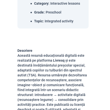
Category
:
Interactive lessons
Grade
:
Preschool
Topic
:
Integrated activity
Descriere
Această resursă educațională digitală este
realizată pe platforma
Livresq
și este
destinată învățământului preșcolar special,
adaptată copiilor cu tulburări din spectrul
autist (TSA). Resursa urmărește dezvoltarea
competențelor de recunoaștere, asociere
imagine–obiect și comunicare funcțională,
fiind integrată într-un scenariu didactic
structurat: introducere → activitate digitală
(recunoaștere legume) → consolidare prin
activități practice. Este publicată cu licență
deschisă și poate fi utilizată, adaptată și