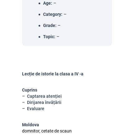
Age
:
–
Category
:
–
Grade
:
–
Topic
:
–
Lecție de istorie la clasa a IV -a
Cuprins
Captarea atenției
Dirijarea învățării
Evaluare
Moldova
domnitor, cetate de scaun