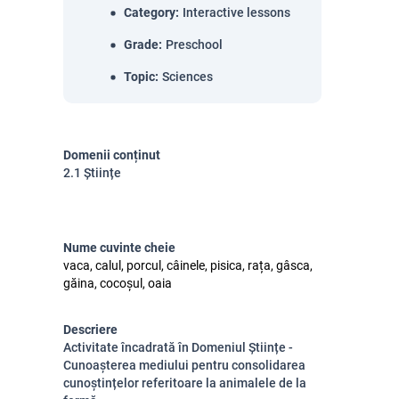
Category
:
Interactive lessons
Grade
:
Preschool
Topic
:
Sciences
Domenii conținut
2.1 Științe
Nume cuvinte cheie
vaca, calul, porcul, câinele, pisica, rața, gâsca,
găina, cocoșul, oaia
Descriere
Activitate încadrată în Domeniul Științe -
Cunoașterea mediului pentru consolidarea
cunoștințelor referitoare la animalele de la