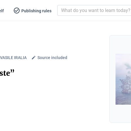
lf
Publishing rules
 VASILE IRALIA
Source included
ste”