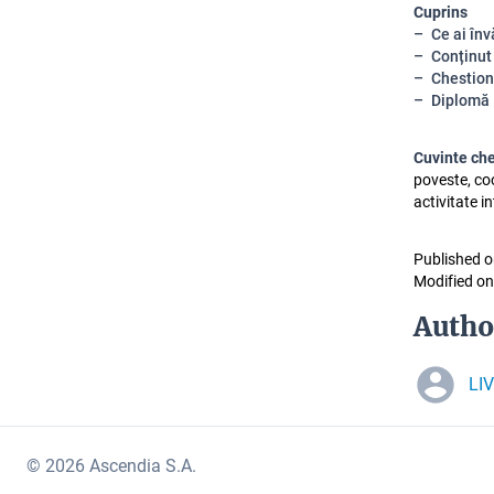
Cuprins
Ce ai în
Conținut
Chestion
Diplomă
Cuvinte ch
poveste, coo
activitate i
Published o
Modified on
Autho
LI
© 2026 Ascendia S.A.