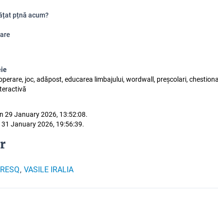
vățat pțnă acum?
are
eie
perare, joc, adăpost, educarea limbajului, wordwall, preșcolari, chestionar
nteractivă
n 29 January 2026, 13:52:08.
 31 January 2026, 19:56:39.
r
VRESQ
VASILE IRALIA
,