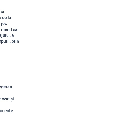
 și
e de la
 joc
, menit să
jului, a
purii, prin
legerea
ecvat și
tamente