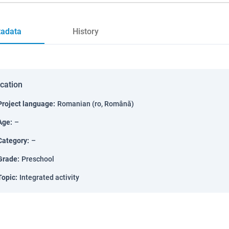
adata
History
ication
Project language
:
Romanian (ro, Română)
Age
:
–
Category
:
–
Grade
:
Preschool
Topic
:
Integrated activity