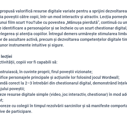
propusă valorifică resurse digitale variate pentru a sprijini dezvoltarea
a poveștii către copii, într-un mod interactiv și atractiv. Lecția porneșt
unui film scurt YouTube cu povestea „Mănușa pierdută”, continuă cu un
 identificare a personajelor și se încheie cu un scurt chestionar digital
țelegerea și atenția copiilor. Întregul demers urmărește stimularea limba
or de ascultare activă, precum și dezvoltarea competențelor digitale tim
unor instrumente intuitive și sigure.
 lecției
tivității, copiii vor fi capabili să:
struiască, în cuvinte proprii, firul poveștii vizionate;
ifice personajele principale și acțiunile lor folosind jocul Wordwall;
ndă corect la 2–3 întrebări din chestionarul digital, demonstrând înțe
ului poveștii;
zeze resurse digitale simple (video, joc interactiv, chestionar) în mod ad
t;
oreze cu colegii în timpul rezolvării sarcinilor și să manifeste compor
ive de participare.