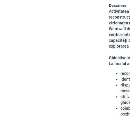
Descriere
Activitatea 
reconstrucți
vizionarea 
Wordwall de
verifice în
capacitățil
explorarea 
Obiectivele
La finalul ac
recon
ident
răspu
mesaj
utili
ghida
colab
pozit