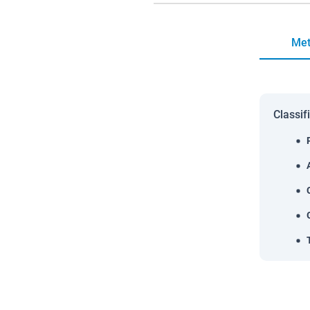
Met
Classif