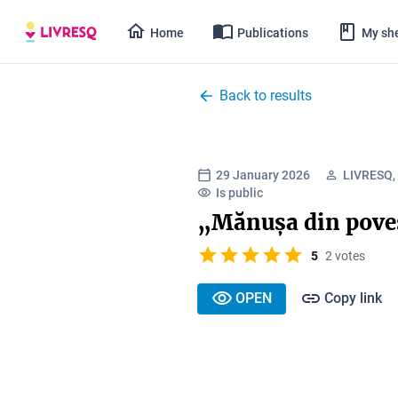
Home
Publications
My she
Back to results
29 January 2026
LIVRESQ,
Is public
„Mănușa din pove
5
2 votes
OPEN
Copy link