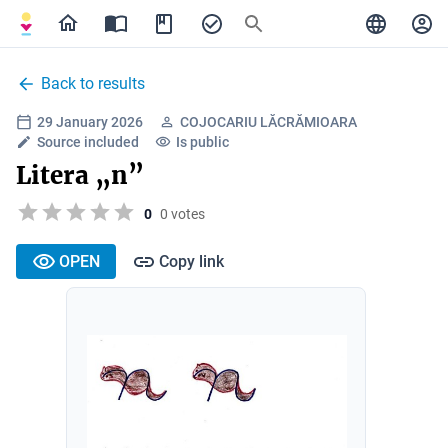
Back to results
29 January 2026
COJOCARIU LĂCRĂMIOARA
Source included
Is public
Litera „n”
0
0 votes
OPEN
Copy link