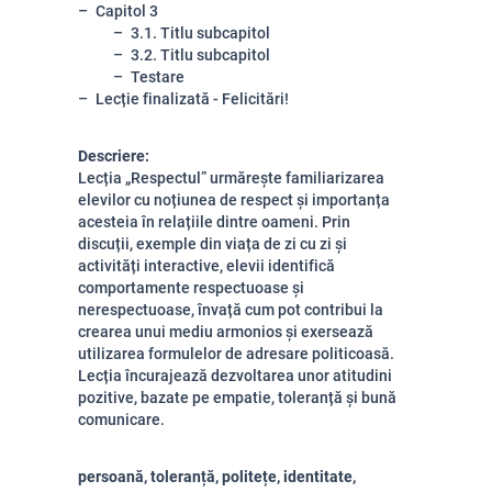
Capitol 3
3.1. Titlu subcapitol
3.2. Titlu subcapitol
Testare
Lecție finalizată - Felicitări!
Descriere:
Lecția „Respectul” urmărește familiarizarea
elevilor cu noțiunea de respect și importanța
acesteia în relațiile dintre oameni. Prin
discuții, exemple din viața de zi cu zi și
activități interactive, elevii identifică
comportamente respectuoase și
nerespectuoase, învață cum pot contribui la
crearea unui mediu armonios și exersează
utilizarea formulelor de adresare politicoasă.
Lecția încurajează dezvoltarea unor atitudini
pozitive, bazate pe empatie, toleranță și bună
comunicare.
persoană, toleranță, politețe, identitate,