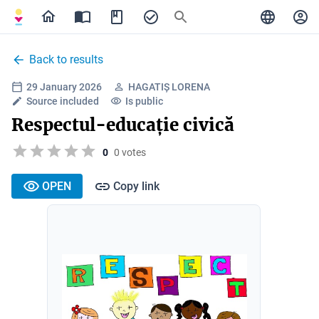
Back to results
29 January 2026
HAGATIȘ LORENA
Source included
Is public
Respectul-educație civică
0
0 votes
OPEN
Copy link