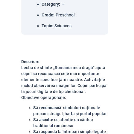
Category
:
–
Grade
:
Preschool
Topic
:
Sciences
Descriere
Lecția de științe ,,
România mea dragă” ajută
copiii să recunoască cele mai importante
elemente specifice țării noastre. Activitățile
includ observarea imaginilor. Copiii participă
la jocuri digitale de tip chestionar.
Obiective operaționale:
Să recunoască
simboluri naționale
precum steagul, harta și portul popular.
Să asculte
cu atenție un cântec
tradițional românesc
Să răspundă
la întrebări simple legate