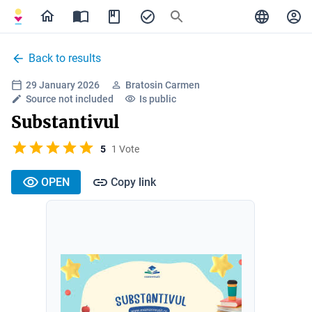
Back to results
29 January 2026
Bratosin Carmen
Source not included
Is public
Substantivul
5
1 Vote
OPEN
Copy link