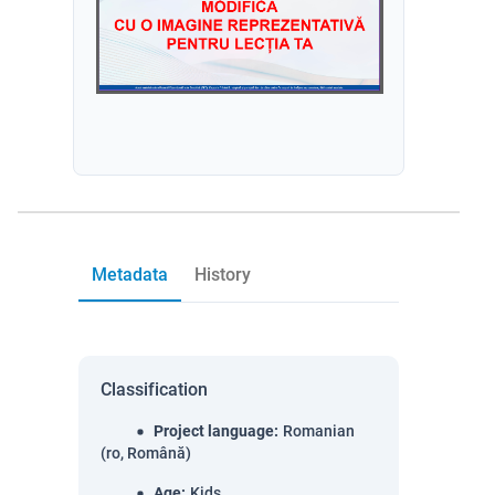
Metadata
History
Classification
Project language
:
Romanian
(ro, Română)
Age
:
Kids