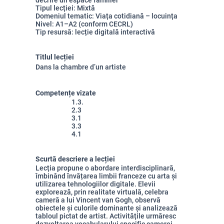
décrire un espace familier”
Tipul lecției: Mixtă
Domeniul tematic: Viața cotidiană – locuința
Nivel: A1–A2
(conform CECRL)
Tip resursă: lecție digitală interactivă
Titlul lecției
Dans la chambre d
’
un artiste
Competențe vizate
1.3.
2.3
3.1
3.3
4.1
Scurtă descriere a lecției
Lecția propune o abordare interdisciplinară,
îmbinând învățarea limbii franceze cu arta și
utilizarea tehnologiilor digitale. Elevii
explorează, prin realitate virtuală, celebra
cameră a lui Vincent van Gogh, observă
obiectele și culorile dominante și analizează
tabloul pictat de artist. Activitățile urmăresc