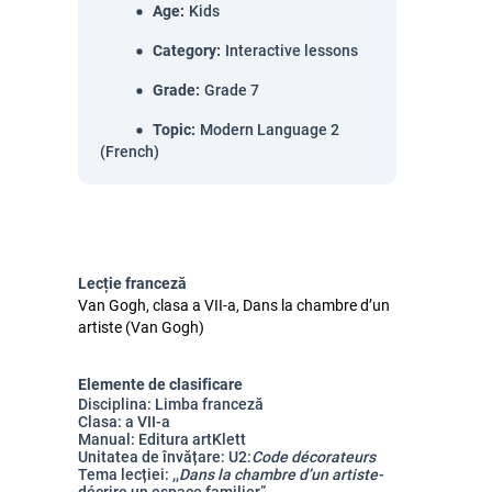
Age
:
Kids
Category
:
Interactive lessons
Grade
:
Grade 7
Topic
:
Modern Language 2
(French)
Lecție franceză
Van Gogh, clasa a VII-a, Dans la chambre d’un
artiste (Van Gogh)
Elemente de clasificare
Disciplina: Limba franceză
Clasa: a VII-a
Manual: Editura artKlett
Unitatea de învățare: U2:
Code décorateurs
Tema lecției: ,,
Dans l
a chambre
d
’
un
artiste-