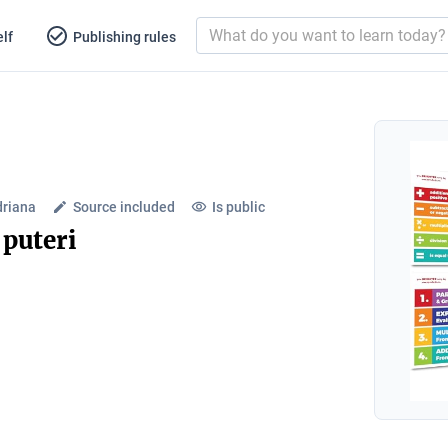
lf
Publishing rules
driana
Source included
Is public
 puteri