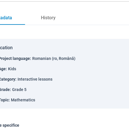
adata
History
ication
Project language
:
Romanian (ro, Română)
Age
:
Kids
Category
:
Interactive lessons
Grade
:
Grade 5
Topic
:
Mathematics
 specifice