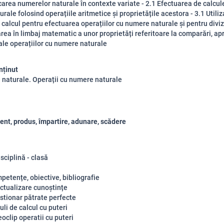
icarea numerelor naturale în contexte variate - 2.1 Efectuarea de calcul
rale folosind operațiile aritmetice și proprietățile acestora - 3.1 Utili
e calcul pentru efectuarea operațiilor cu numere naturale și pentru divizi
rea în limbaj matematic a unor proprietăți referitoare la comparări, ap
 ale operațiilor cu numere naturale
nținut
naturale. Operații cu numere naturale
nt, produs, împartire, adunare, scădere
isciplină - clasă
petențe, obiective, bibliografie
ctualizare cunoștințe
stionar pătrate perfecte
li de calcul cu puteri
oclip operatii cu puteri