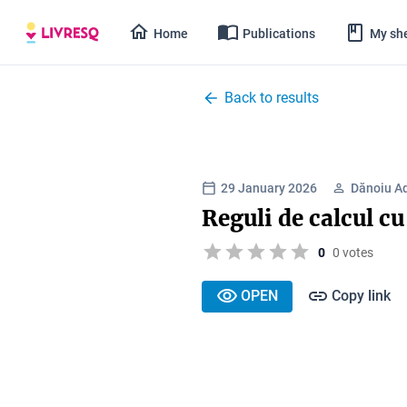
Home
Publications
My she
Back to results
29 January 2026
Dănoiu A
Reguli de calcul cu
0
0 votes
OPEN
Copy link