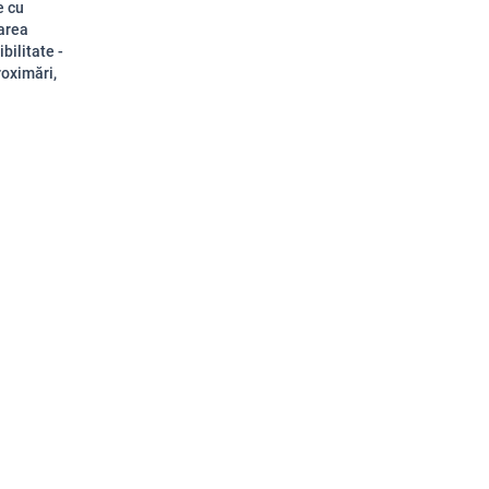
e cu
zarea
bilitate -
roximări,