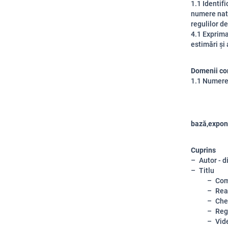
1.1 Identif
numere natu
regulilor d
4.1 Exprima
estimări și
Domenii co
1.1 Numere 
bază,expone
Cuprins
Autor - d
Titlu
Com
Rea
Che
Regu
Vide