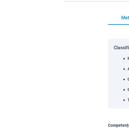
Met
Classif
Competențe