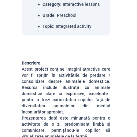
Category
:
Interactive lessons
Grade
:
Preschool
Topic
:
Integrated activity
Descriere
Acest proiect conține imagini atractive care
vor fi sprijin în activitățile de predare /
consolidare despre
animalele
domestice.
Resursa include ilustrații cu
animale
domestice clare și expresive, excelente
pentru a trezi curiozitatea copiilor față de
diversitatea
animalelor
din mediul
înconjurător apropiat.
Prezentarea dată este minunată pentru o
activitate de o zi, predominant limbă și
comunicare, permițându-le copiilor să
vizualizeze animalele de la fermă.