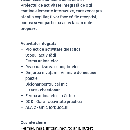
Proiectul de activitate integrată de o zi
conține elemente interactive, care vor capta
atenția copiilor, îi vor face să fie receptivi,
curioși și vor participa activ la sarcinile
propuse.
Activitate integrată
Proiect de activitate didactică
Scopul activității
Ferma animalelor
Reactualizarea cunoștințelor
Dirijarea învățării - Animale domestice -
poezie
Dicionar pentru cei mici
Fixare - chestionar
Ferma animalelor - cântec
DOS - Oaia - activitate practică
ALA 2 - Ghicitori; Jocuri
Cuvinte cheie
Fermier, imaș, înfoiat, moț, tolănit, nutreț