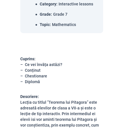
Category
:
Interactive lessons
Grade
:
Grade 7
Topic
:
Mathematics
Cuprins:
Ce vei învăța astăzi?
Conținut
Chestionare
Diplomă
Descriere:
Lecția cu titlul ”Teorema lui Pitagora” este
adresată elevilor de clasa a VII-a și este o
lecție de tip interactiv. Prin intermediul ei
elevii isi vor aminti teorema lui Pitagora și
vor conștientiza, prin exemplu concret, cum