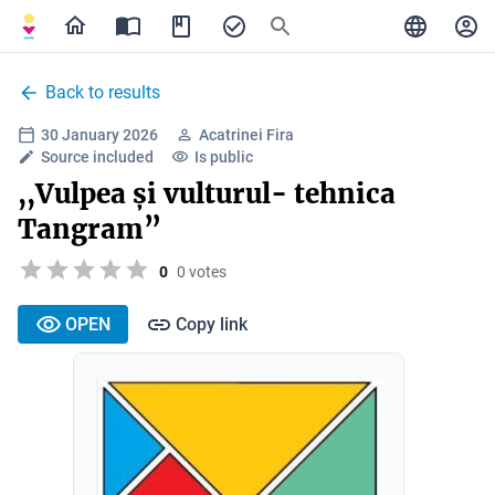
Back to results
30 January 2026
Acatrinei Fira
Source included
Is public
,,Vulpea și vulturul- tehnica
Tangram”
0
0 votes
OPEN
Copy link