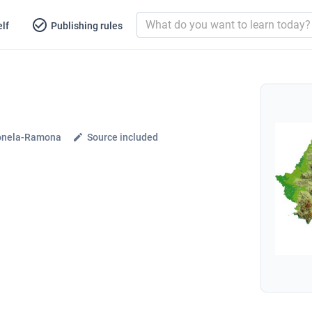
lf
Publishing rules
Ionela-Ramona
Source included