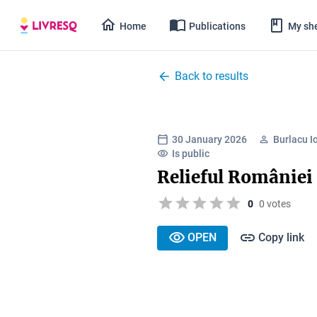
Home
Publications
My she
Back to results
30 January 2026
Burlacu 
Is public
Relieful României
0
0 votes
OPEN
Copy link