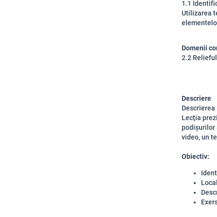
1.1 Identif
Utilizarea 
elementelo
Domenii co
2.2 Relieful
Descriere
Descrierea 
Lecția prezi
podișurilor 
video, un te
Obiectiv:
Ident
Local
Descr
Exers