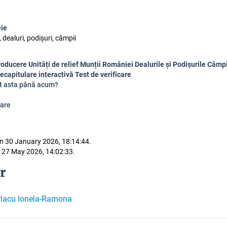
eie
, dealuri, podișuri, câmpii
roducere Unități de relief Munții României Dealurile și Podișurile Câmpi
capitulare interactivă Test de verificare
at asta până acum?
are
n 30 January 2026, 18:14:44.
 27 May 2026, 14:02:33.
r
rlacu Ionela-Ramona