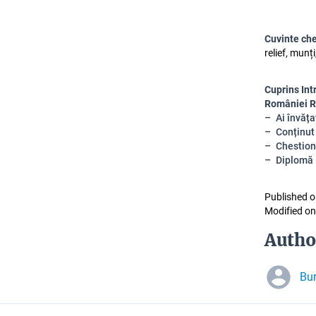
Cuvinte ch
relief, munți
Cuprins Int
României Re
Ai învăț
Conținut
Chestion
Diplomă
Published o
Modified on
Autho
Bu