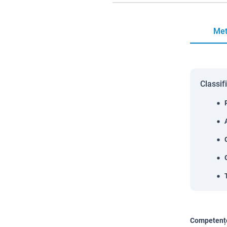
Met
Classif
Competențe