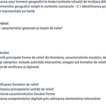
icarea unor termeni geografici în texte/contexte/situații de învățare dife
termenilor geografici simpli în contexte cunoscute - 3.1 Identificarea po
r reprezentate pe hartă
nținut
: caracteristici generale și trepte de relief
lecției
ntă principale forme de relief din România, caracteristicile munților, de
și câmpiilor. Include activități interactive, imagini ale formelor de relief
st de verificare și diplomă.
ificarea formelor de relief
izarea principalelor unități de relief
ierea caracteristicilor fiecărei forme
area competențelor digitale prin utilizarea elementelor interactive