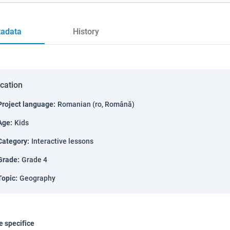
adata
History
ication
Project language
:
Romanian (ro, Română)
Age
:
Kids
Category
:
Interactive lessons
Grade
:
Grade 4
Topic
:
Geography
 specifice