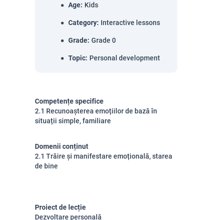
Age
:
Kids
Category
:
Interactive lessons
Grade
:
Grade 0
Topic
:
Personal development
Competențe specifice
2.1 Recunoașterea emoțiilor de bază în
situații simple, familiare
Domenii conținut
2.1 Trăire și manifestare emoțională, starea
de bine
Proiect de lecție
Dezvoltare personală