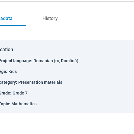
adata
History
ication
Project language
:
Romanian (ro, Română)
Age
:
Kids
Category
:
Presentation materials
Grade
:
Grade 7
Topic
:
Mathematics