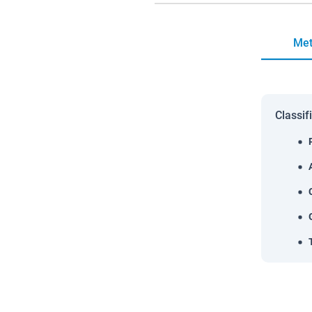
Met
Classif