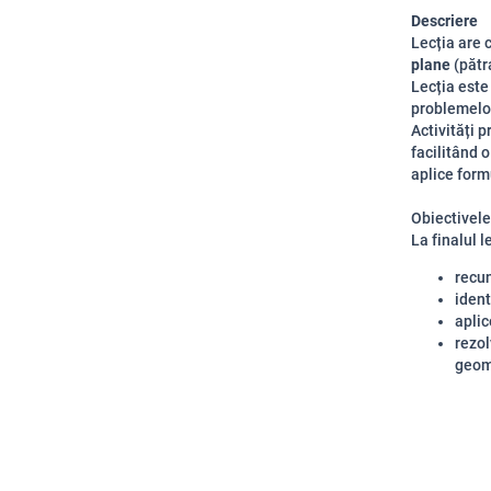
Descriere
Lecția are 
plane
(pătra
Lecția este
problemelor
Activități p
facilitând o
aplice form
Obiectivele
La finalul le
recun
ident
aplic
rezol
geom