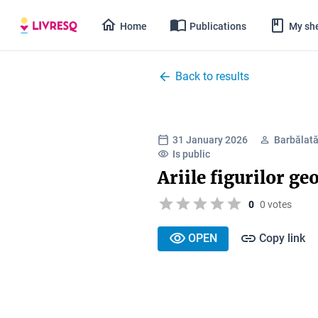
Home
Publications
My she
Back to results
31 January 2026
Barbălată
Is public
Ariile figurilor g
0
0 votes
OPEN
Copy link