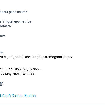
at asta până acum?
rii figuri geometrice
formativ
are
eie
trice, arii, pătrat, dreptunghi, paralelogram, trapez
n 31 January 2026, 09:36:25.
 27 May 2026, 14:02:33.
r
bălată Diana - Florina