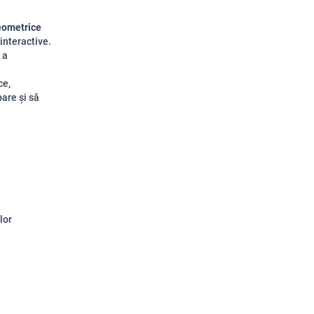
geometrice
 interactive.
 a
ce,
pare și să
lor