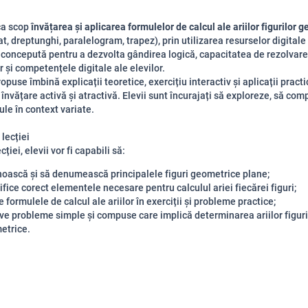
ca scop
învățarea și aplicarea formulelor de calcul ale ariilor figurilor 
t, dreptunghi, paralelogram, trapez), prin utilizarea resurselor digitale
 concepută pentru a dezvolta gândirea logică, capacitatea de rezolvare
 și competențele digitale ale elevilor.
ropuse îmbină explicații teoretice, exercițiu interactiv și aplicații practi
 învățare activă și atractivă. Elevii sunt încurajați să exploreze, să com
ule în context variate.
 lecției
cției, elevii vor fi capabili să:
oască și să denumească principalele figuri geometrice plane;
ifice corect elementele necesare pentru calculul ariei fiecărei figuri;
e formulele de calcul ale ariilor în exerciții și probleme practice;
ve probleme simple și compuse care implică determinarea ariilor figuri
etrice.