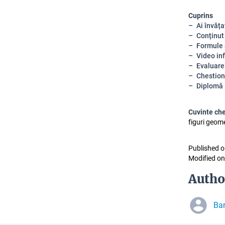
Cuprins
Ai învăț
Conținut
Formule a
Video in
Evaluare
Chestion
Diplomă
Cuvinte ch
figuri geome
Published o
Modified on
Autho
Bar