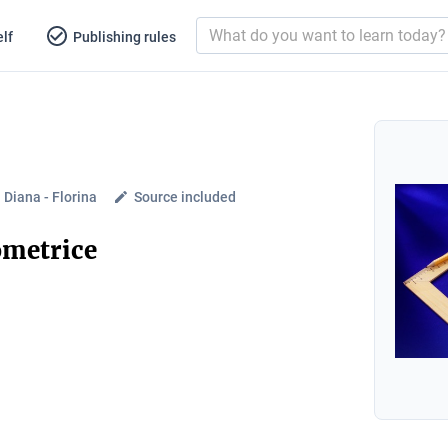
lf
Publishing rules
 Diana - Florina
Source included
eometrice