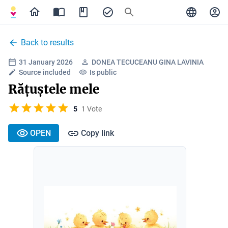
Back to results
31 January 2026
DONEA TECUCEANU GINA LAVINIA
Source included
Is public
Rățuștele mele
5
1 Vote
OPEN
Copy link