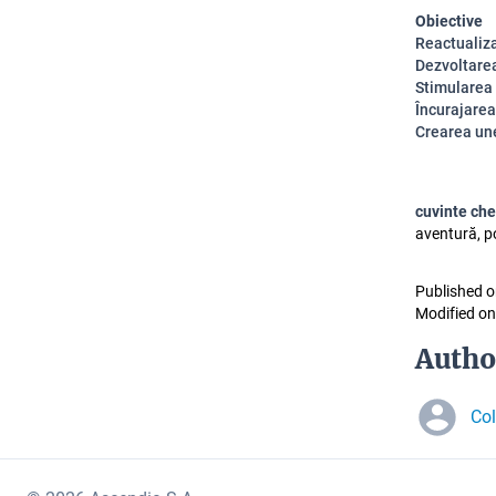
Obiective
Reactualiza
Dezvoltarea
Stimularea 
Încurajarea 
Crearea une
cuvinte che
aventură, po
Published o
Modified on
Autho
Co