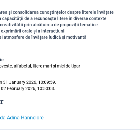
rea și consolidarea cunoștințelor despre literele învățate
 capacității de a recunoaște litere în diverse contexte
creativității prin alcătuirea de propoziții tematice
exprimării orale și a interacțiunii
i atmosfere de învățare ludică și motivantă
ie
veste, alfabetul, litere mari și mici de tipar
n 31 January 2026, 10:09:59.
 02 February 2026, 10:50:03.
r
lda Adina Hannelore