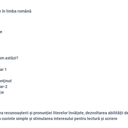
 în limba română
re
ăm astăzi?
ar 1
onținut
ar-2
ție
 recunoașterii și pronunției literelor învățate, dezvoltarea abilității de
n cuvinte simple și stimularea interesului pentru lectură și scriere