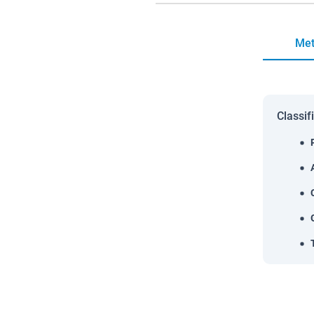
Met
Classif