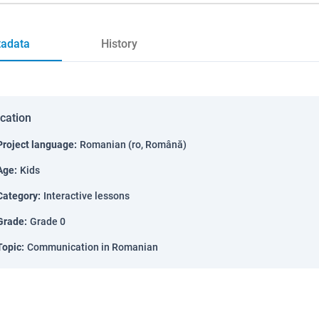
adata
History
ication
Project language
:
Romanian (ro, Română)
Age
:
Kids
Category
:
Interactive lessons
Grade
:
Grade 0
Topic
:
Communication in Romanian