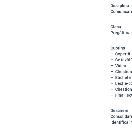
Disciplina
Comunicare
Clasa
Pregătitoa
Cuprins
Copertă
Ce învăț
Video
Chestion
Etichete
Lecție-c
Chestion
Final lec
Descriere
Consolidarea
identifica î