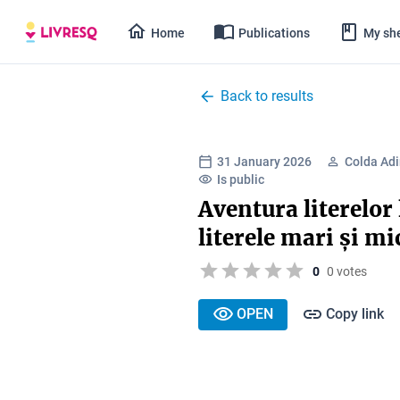
Home
Publications
My she
Back to results
31 January 2026
Colda Ad
Is public
Aventura literelor
literele mari și mi
0
0 votes
OPEN
Copy link