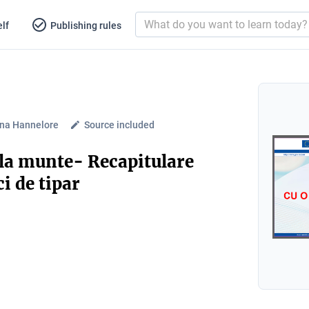
lf
Publishing rules
ina Hannelore
Source included
 la munte- Recapitulare
ci de tipar