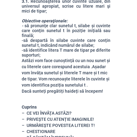
3.1.
Recunoaşterea unor cuvinte uzuale, din
universul apropiat, scrise cu litere mari şi
mici de tipar;
Obiective operaţionale:
-
să pronunțe clar sunetul t, silabe și cuvinte
care conțin sunetul t în poziție inițială sau
finală;
-să despartă în silabe cuvinte care conțin
sunetul t, indicând numărul de silabe;
-să identifice litera T mare de tipar pe diferite
suporturi;
Astăzi vom face cunoștință cu un nou sunet și
cu literele care corespund acestuia .Așadar
vom învăța sunetul și literele T mare și t mic
de tipar. Vom recunoaște literele în cuvinte și
vom identifica poziția sunetului t .
Dacă sunteți pregătiți haideți să începem!
Cuprins
CE VEI ÎNVĂȚA ASTĂZI?
PRIVEȘTE CU ATENȚIE IMAGINILE!
URMĂREȘTE POVESTEA LITEREI T!
CHESTIONARE