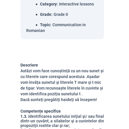
Category
:
Interactive lessons
Grade
:
Grade 0
Topic
:
Communication in
Romanian
Descriere
Astăzi vom face cunoștință cu un nou sunet și
cu literele care corespund acestuia .Așadar
vom învăța sunetul și literele T mare și t mic
de tipar. Vom recunoaște literele în cuvinte și
vom identifica poziția sunetului t .
Dacă sunteți pregătiți haideți să începem!
Competențe specifice
1.3.
Identificarea sunetului iniţial şi/ sau final
dintr-un cuvânt, a silabelor şi a cuvintelor din
propoziţii rostite clar şi rar;