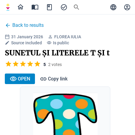
Back to results
31 January 2026
FLOREA IULIA
Source included
Is public
SUNETUL ȘI LITERELE T ȘI t
5
2 votes
OPEN
Copy link