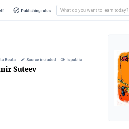
lf
Publishing rules
ta Beáta
Source included
Is public
mir Suteev