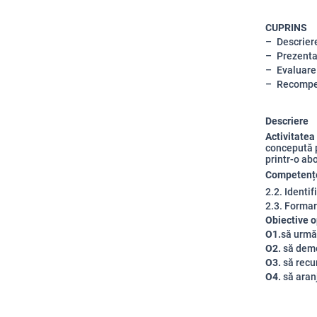
CUPRINS
Descriere
Prezenta
Evaluare
Recomp
Descriere
Activitate
concepută p
printr-o ab
Competențe
2.2. Identif
2.3. Formare
Obiective o
O1.
să urmăr
O2.
să demo
O3.
să recu
O4.
să aranj