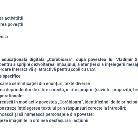
a activității
rea poveștii
ensă
a educațională digitală „Corăbioara”, după povestea lui Vladimir S
entru a sprijini dezvoltarea limbajului, a atenției și a înțelegerii mesaj
ordare interactivă și atractivă pentru copii cu CES.
 specifice
icarea semnificației din enunțuri, texte diverse
a deprinderilor de citire corectă, în ritm propriu (cuvinte, propoziții, te
peraționale:
ească în mod activ povestea „Corăbioara”, identificând ideile principa
nstreze înțelegerea textului prin răspunsuri corecte la întrebări;
noască și să numească personajele din poveste;
eze imaginile în ordinea desfășurării acțiunii.