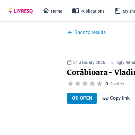
Home
Publications
My she
Back to results
31 January 2026
Egly Rená
Corăbioara- Vladi
0
0 votes
OPEN
Copy link