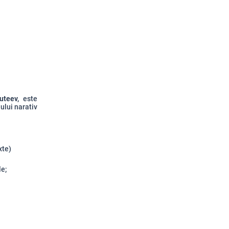
uteev,
este
ului narativ
xte)
le;