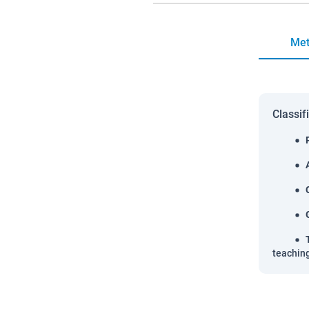
Met
Classif
teachin