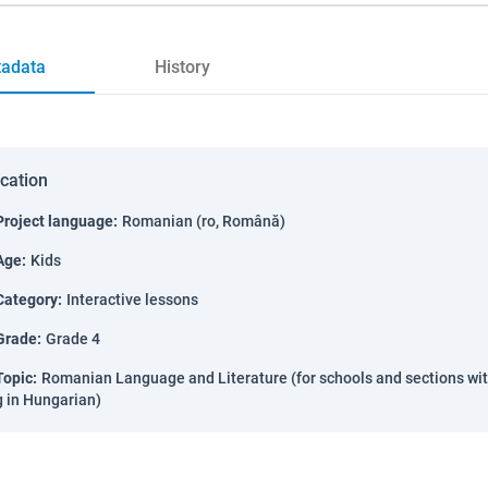
adata
History
ication
Project language
:
Romanian (ro, Română)
Age
:
Kids
Category
:
Interactive lessons
Grade
:
Grade 4
Topic
:
Romanian Language and Literature (for schools and sections wi
g in Hungarian)