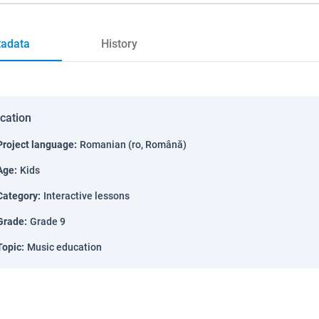
adata
History
ication
Project language
:
Romanian (ro, Română)
Age
:
Kids
Category
:
Interactive lessons
Grade
:
Grade 9
Topic
:
Music education