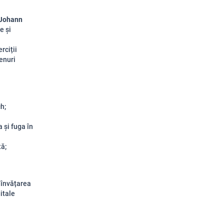
Johann
e și
rciții
genuri
h;
 și fuga în
ă;
 învățarea
gitale