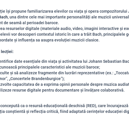
ție își propune familiarizarea elevilor cu viața și opera compozitorului
Bach
, una dintre cele mai importante personalități ale muzicii universal
t de seamă al perioadei baroce.
rea resurselor digitale (materiale audio, video, imagini interactive și exe
 elevii vor descoperi contextul istoric în care a trăit Bach, principalele 
ordate și influența sa asupra evoluției muzicii clasice.
lecției:
entifice date esențiale din viața și activitatea lui Johann Sebastian Bac
cunoască principalele caracteristici ale muzicii baroce;
culte și să analizeze fragmente din lucrări reprezentative (ex.: „Toccata
nor”, „Concertele Brandenburgice”);
zvolte capacitatea de a exprima opinii personale despre muzica audiat
ilizeze resurse digitale pentru documentare și învățare colaborativă.
 concepută ca o resursă educațională deschisă (RED), care încurajează
ția conștientă și reflecția critică, fiind adaptată cerințelor educației di