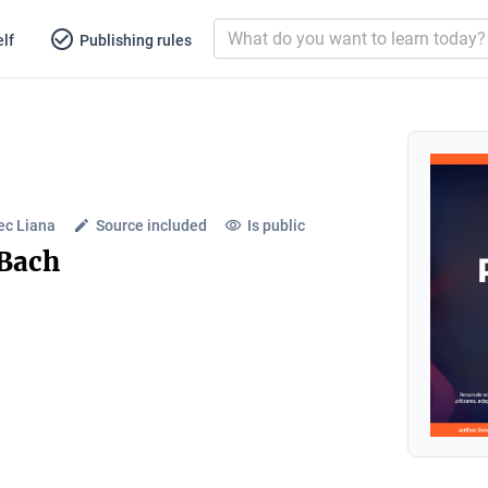
lf
Publishing rules
lec Liana
Source included
Is public
 Bach