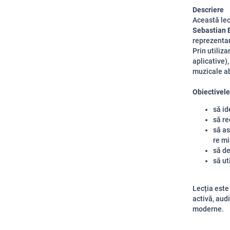
Descriere
Această lec
Sebastian 
reprezentan
Prin utiliza
aplicative),
muzicale ab
Obiectivele 
să id
să re
să as
re mi
să de
să ut
Lecția este
activă, audi
moderne.