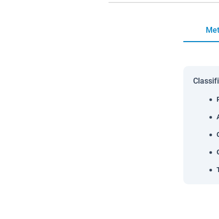
Met
Classif