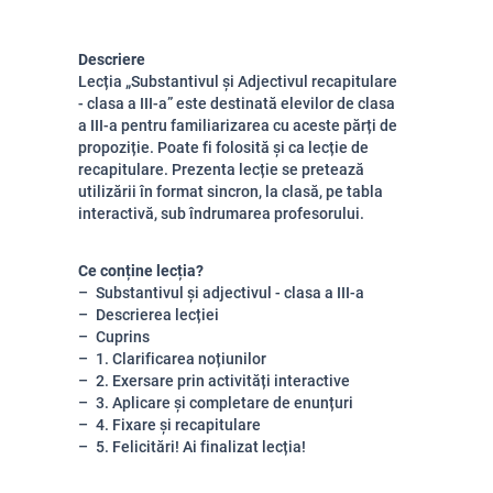
Descriere
Lecția „Substantivul și Adjectivul recapitulare
- clasa a III-a” este destinată elevilor de clasa
a III-a pentru familiarizarea cu aceste părți de
propoziție. Poate fi folosită și ca lecție de
recapitulare. Prezenta lecție se pretează
utilizării în format sincron, la clasă, pe tabla
interactivă, sub îndrumarea profesorului.
Ce conține lecția?
Substantivul și adjectivul - clasa a III-a
Descrierea lecției
Cuprins
1. Clarificarea noțiunilor
2. Exersare prin activități interactive
3. Aplicare și completare de enunțuri
4. Fixare și recapitulare
5. Felicitări! Ai finalizat lecția!