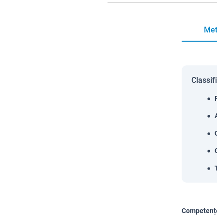
Met
Classif
Competențe