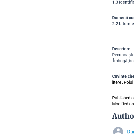
1.3 Identifi
Domenii co
2.2 Literele
Descriere
Recunoaștere
 Îmbogățire
Cuvinte ch
litere , Pol
Published o
Modified on
Autho
Du