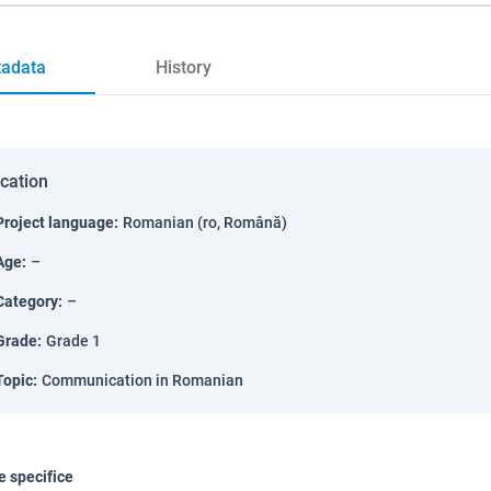
adata
History
ication
Project language
:
Romanian (ro, Română)
Age
:
–
Category
:
–
Grade
:
Grade 1
Topic
:
Communication in Romanian
 specifice