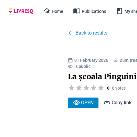
Home
Publications
My she
Back to results
01 February 2026
Dumitrea
Is public
La școala Pinguini
0
0 votes
OPEN
Copy link