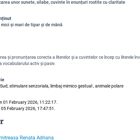
carea unor sunete, silabe, cuvinte în enunțuri rostite cu claritate
nținut
 mici și mari de tipar și de mână
a și pronunțarea corecta a literelor și a cuvintelor ce încep cu literele înv
a vocabularului activ și pasiv.
eie
ul Sud, stimulare senzoriala, limbaj mimico gestual , animale polare
n 01 February 2026, 11:22:17.
 05 February 2026, 17:47:51.
r
mitreasa Renata Adriana