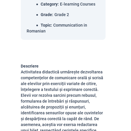
Category
:
E-learning Courses
Grade
:
Grade 2
Topic
:
Communication in
Romanian
Descriere
Activitatea didactică urmărește dezvoltarea
competențelor de comunicare orală și scrisă
ale elevilor prin exerciții variate de citire,
înțelegere a textului și exprimare corectă.
Elevii vor rezolva sarcini precum rebusul,
formularea de întrebări și răspunsuri,
alcătuirea de propoziții și enunțuri,
identificarea sensurilor opuse ale cuvintelor
și despărțirea corectă la capăt de rând. De
asemenea, aceștia vor exersa redactarea
unui bilet, respectând cerințele specifice,