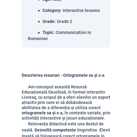
Category
:
Interactive lessons
Grade
:
Grade 2
Topic
:
Communication in
Romanian
Descrierea resursei - Ortogramele sa și s-a
Am conceput această Resursă
Educațională Deschisă, în format interactiv
Livresq, cu scopul de a oferi elevilor un suport
atractiv prin care ei să dobândească
abilitatea de a diferenția și utiliza corect
ortogramele sa și s-a
, în contexte variate, prin
activități interactive și jocuri educaționale.
Relevanța didactică este una destul de
vastă.
Dezvoltă competențe
lingvistice. Elevii
învață să folosească corect ortogramele în