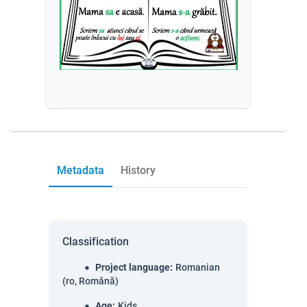
Metadata
History
Classification
Project language
:
Romanian
(ro, Română)
Age
:
Kids