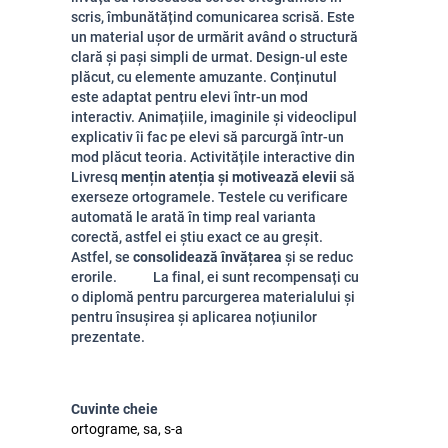
scris, îmbunătățind comunicarea scrisă. Este
un material ușor de urmărit având o structură
clară și pași simpli de urmat. Design-ul este
plăcut, cu elemente amuzante. Conținutul
este adaptat pentru elevi într-un mod
interactiv. Animațiile, imaginile și videoclipul
explicativ îi fac pe elevi să parcurgă într-un
mod plăcut teoria. Activitățile interactive din
Livresq
mențin atenția și motivează elevii
să
exerseze ortogramele. Testele cu verificare
automată le arată în timp real varianta
corectă, astfel ei știu exact ce au greșit.
Astfel, se
consolidează învățarea
și se reduc
erorile. La final, ei sunt recompensați cu
o diplomă pentru parcurgerea materialului și
pentru însușirea și aplicarea noțiunilor
prezentate.
Cuvinte cheie
ortograme, sa, s-a