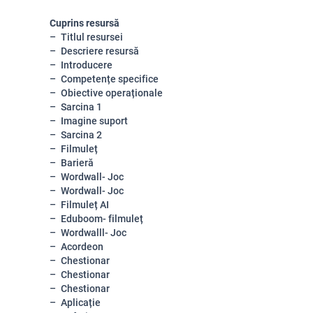
Cuprins resursă
Titlul resursei
Descriere resursă
Introducere
Competențe specifice
Obiective operaționale
Sarcina 1
Imagine suport
Sarcina 2
Filmuleț
Barieră
Wordwall- Joc
Wordwall- Joc
Filmuleț AI
Eduboom- filmuleț
Wordwalll- Joc
Acordeon
Chestionar
Chestionar
Chestionar
Aplicație