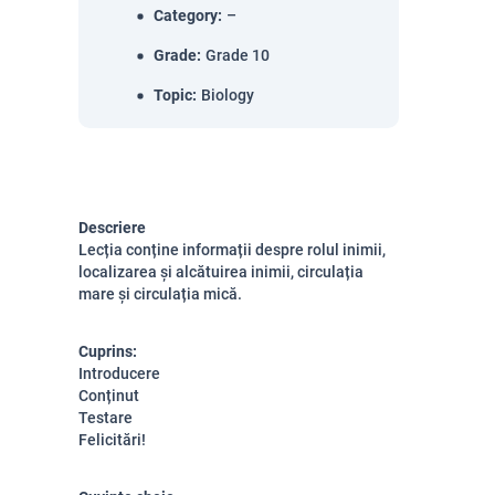
Category
:
–
Grade
:
Grade 10
Topic
:
Biology
Descriere
Lecția conține informații despre rolul inimii,
localizarea și alcătuirea inimii, circulația
mare și circulația mică.
Cuprins:
Introducere
Conținut
Testare
Felicitări!