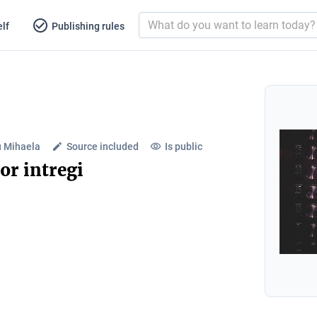
lf
Publishing rules
 Mihaela
Source included
Is public
r intregi