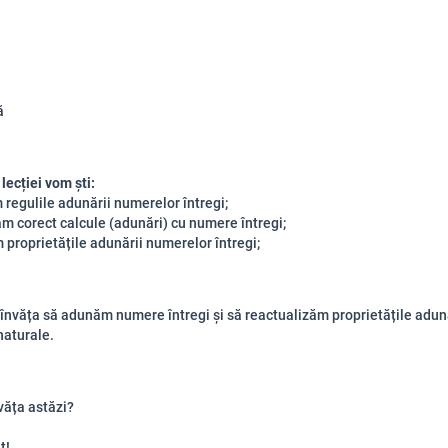
ă
 lecției vom ști:
m regulile adunării numerelor întregi;
ăm corect calcule (adunări) cu numere întregi;
m proprietățile adunării numerelor întregi;
învăța să adunăm numere întregi și să reactualizăm proprietățile adun
naturale.
văța astăzi?
t!