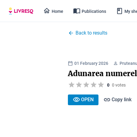
Home
Publications
My she
Back to results
01 February 2026
Pruteanu
Adunarea numerelo
0
0 votes
OPEN
Copy link