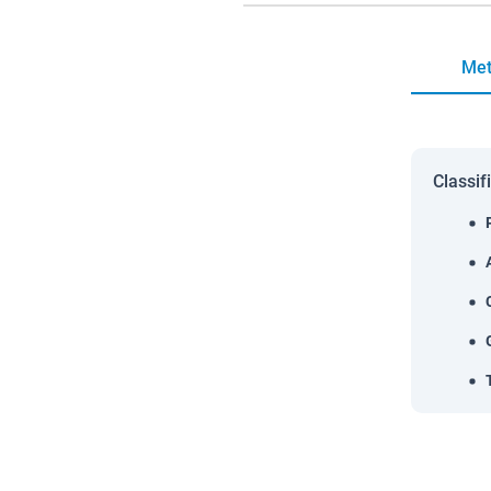
Met
Classif