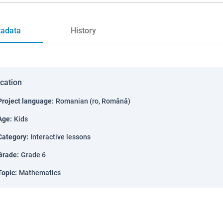
adata
History
ication
Project language
:
Romanian (ro, Română)
Age
:
Kids
Category
:
Interactive lessons
Grade
:
Grade 6
Topic
:
Mathematics