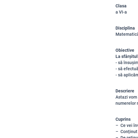
Clasa
a VI-a
Disciplina
Matematic
Obiective
La sfârșitul
- să însuși
- să efectu
- să aplică
Descriere
Astazi vom 
numerelor 
Cuprins
Ce vei în
Conținut
De reținu