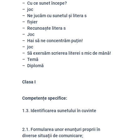
Cu ce sunet începe?
joc
Ne jucăm cu sunetul și litera s
fișier
Recunoaște litera s
Joc
Hai să ne concentrăm puțin!
joc
Să exersăm scrierea literei s mic de mână!
Temă
Diplomă
Clasa I
Competențe specifice:
1.3. Identificarea sunetului în cuvinte
2.1. Formularea unor enunţuri proprii în
diverse situaţii de comunicare;