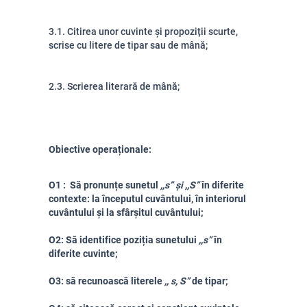
3.1. Citirea unor cuvinte și propoziții scurte,
scrise cu litere de tipar sau de mână;
2.3. Scrierea literară de mână;
Obiective operaționale:
O
1
:
Să pronunțe sunetul
,,s” și ,,S”
în diferite
contexte: la începutul cuvântului, în interiorul
cuvântului și la sfârșitul cuvântului;
O2: Să identifice poziția sunetului
,,s”
în
diferite cuvinte;
O3: să recunoască literele
,, s, S”
de tipar;