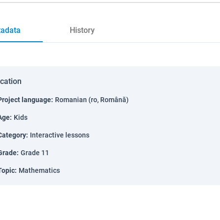
adata
History
ication
Project language
:
Romanian (ro, Română)
Age
:
Kids
Category
:
Interactive lessons
Grade
:
Grade 11
Topic
:
Mathematics