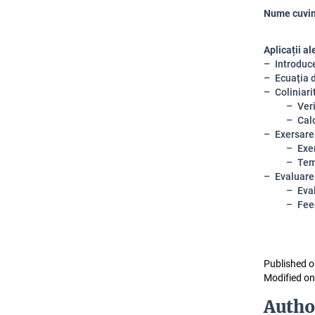
Nume cuvin
Aplicații a
Introduce
Ecuația 
Coliniari
Veri
Calc
Exersare
Exer
Tem
Evaluare
Eva
Fee
Published o
Modified on
Autho