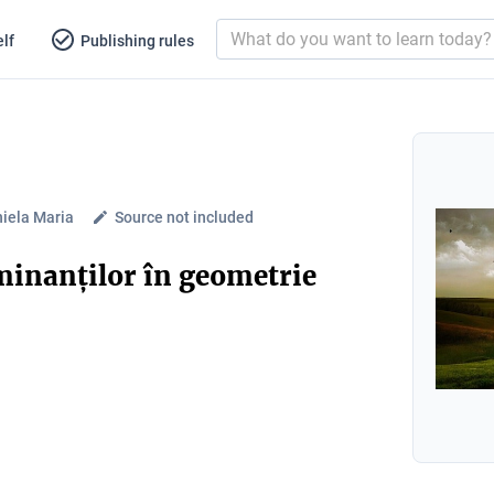
lf
Publishing rules
niela Maria
Source not included
rminanților în geometrie