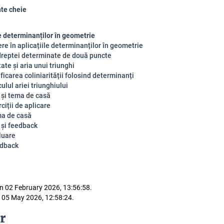
te cheie
le determinanților în geometrie
re în aplicațiile determinanților în geometrie
dreptei determinate de două puncte
tate și aria unui triunghi
ficarea coliniarității folosind determinanți
ulul ariei triunghiului
 și tema de casă
ciții de aplicare
a de casă
 și feedback
luare
dback
n 02 February 2026, 13:56:58.
 05 May 2026, 12:58:24.
r