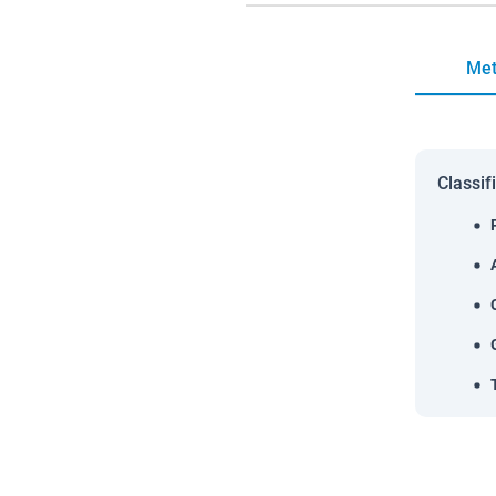
Met
Classif