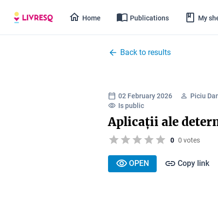
Home
Publications
My she
Back to results
02 February 2026
Piciu Da
Is public
Aplicații ale dete
0
0 votes
OPEN
Copy link