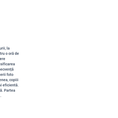
rii, la
tru o oră de
cere
asificarea
 secvență
erii foto
enea, copiii
i eficientă.
lă. Partea
.