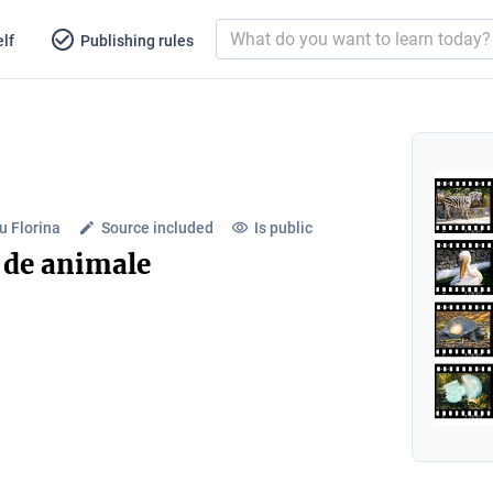
lf
Publishing rules
 Florina
Source included
Is public
 de animale