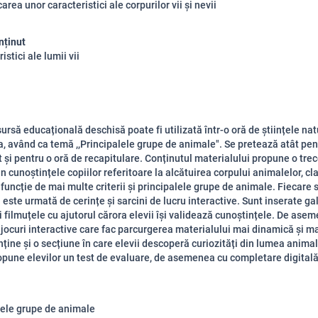
carea unor caracteristici ale corpurilor vii și nevii
nținut
istici ale lumii vii
rsă educațională deschisă poate fi utilizată într-o oră de științele natu
ia, având ca temă ,,Principalele grupe de animale". Se pretează atât pen
t și pentru o oră de recapitulare. Conținutul materialului propune o tre
in cunoștințele copiilor referitoare la alcătuirea corpului animalelor, cl
 funcție de mai multe criterii și principalele grupe de animale. Fiecare
 este urmată de cerințe și sarcini de lucru interactive. Sunt inserate gal
i filmuțele cu ajutorul cărora elevii își validează cunoștințele. De asem
 jocuri interactive care fac parcurgerea materialului mai dinamică și ma
ține și o secțiune în care elevii descoperă curiozități din lumea anima
ropune elevilor un test de evaluare, de asemenea cu completare digitală
lele grupe de animale