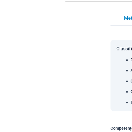
Met
Classif
Competențe