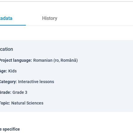
adata
History
ication
Project language
:
Romanian (ro, Română)
Age
:
Kids
Category
:
Interactive lessons
Grade
:
Grade 3
Topic
:
Natural Sciences
 specifice