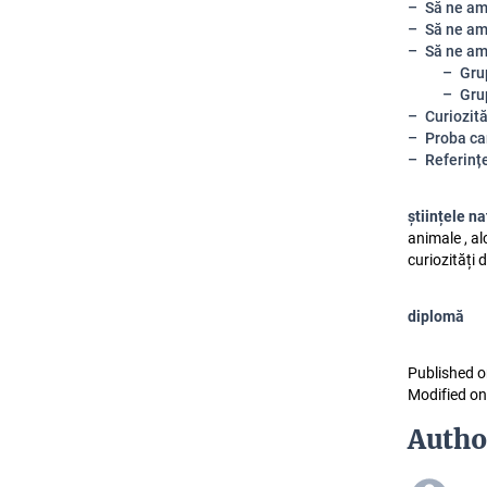
Să ne am
Să ne am
Să ne am
Gru
Grup
Curiozit
Proba ca
Referințe
științele na
animale , al
curiozități 
diplomă
Published o
Modified on
Autho