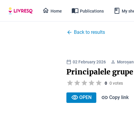
Home
Publications
My she
Back to results
02 February 2026
Moroșanu
Principalele grupe
0
0 votes
OPEN
Copy link