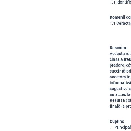
1.1 Identifi
Domenii co
1.1 Caracter
Descriere
Această resu
clasa a tre
predare, câ
succintă pr
acestora în
informativă
sugestive ș
au acces la
Resursa con
finală le p
Cuprins
Principa