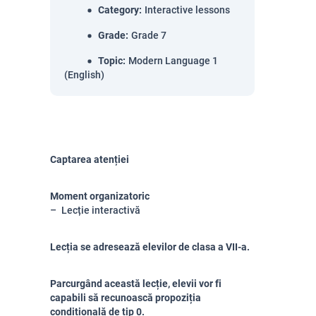
Category
:
Interactive lessons
Grade
:
Grade 7
Topic
:
Modern Language 1
(English)
Captarea atenției
Moment organizatoric
Lecție interactivă
Lecția se adresează elevilor de clasa a VII-a.
Parcurgând această lecție, elevii vor fi
capabili să recunoască propoziția
condițională de tip 0.