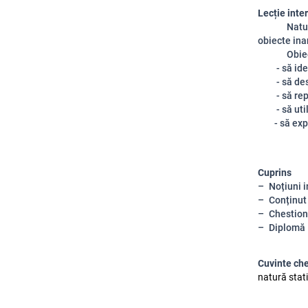
Lecție inter
Natura sta
obiecte ina
Obiective
- să ident
- să descr
- să repre
- să utili
- să expri
Cuprins
Noțiuni i
Conținut
Chestion
Diplomă
Cuvinte ch
natură stati