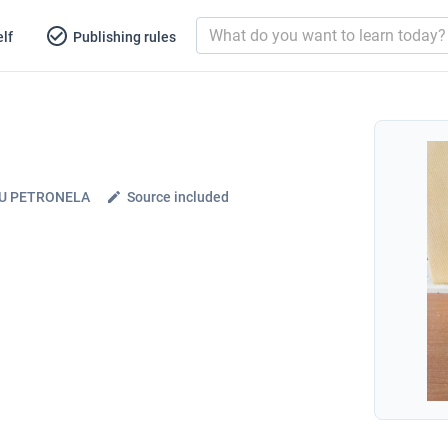
lf
Publishing rules
U PETRONELA
Source included