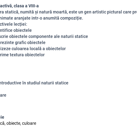
activă, clasa a VIII-a
tică, numită și natură moartă, este un gen artistic pictural care pr
nimate aranjate intr-o anumită compoziție.
le lecției:
ifice obiectele
ie obiectele componente ale naturii statice
zinte grafic obiectele
zeze culoarea locală a obiectelor
me textura obiectelor
ntroductive în studiul naturii statice
are
eie
că, obiecte, culoare