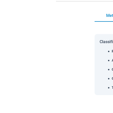
Met
Classif