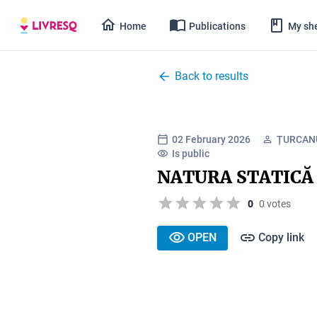
Home
Publications
My she
Back to results
02 February 2026
ȚURCAN
Is public
NATURA STATICĂ
0
0 votes
OPEN
Copy link