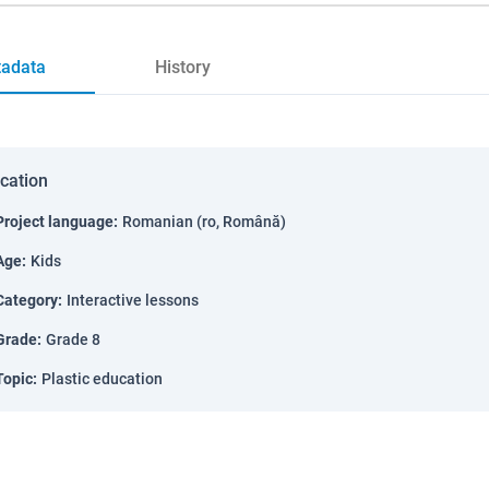
adata
History
ication
Project language
:
Romanian (ro, Română)
Age
:
Kids
Category
:
Interactive lessons
Grade
:
Grade 8
Topic
:
Plastic education