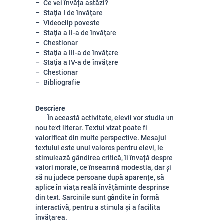
Ce vei învăța astăzi?
Stația I de învățare
Videoclip poveste
Stația a II-a de învățare
Chestionar
Stația a III-a de învățare
Stația a IV-a de învățare
Chestionar
Bibliografie
Descriere
În această activitate, elevii vor studia un
nou text literar. Textul vizat poate fi
valorificat din multe perspective. Mesajul
textului este unul valoros pentru elevi, le
stimulează gândirea critică, îi învață despre
valori morale, ce înseamnă modestia, dar și
să nu judece persoane după aparențe, să
aplice în viața reală învățăminte desprinse
din text. Sarcinile sunt gândite în formă
interactivă, pentru a stimula și a facilita
învățarea.