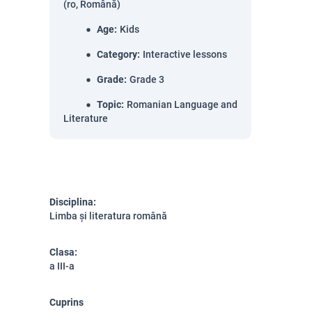
(ro, Română)
Age
:
Kids
Category
:
Interactive lessons
Grade
:
Grade 3
Topic
:
Romanian Language and
Literature
Disciplina:
Limba și literatura română
Clasa:
a III-a
Cuprins